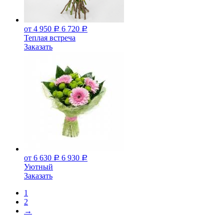
от 4 950
6 720
Р
Р
Теплая встреча
Заказать
от 6 630
6 930
Р
Р
Уютный
Заказать
1
2
→