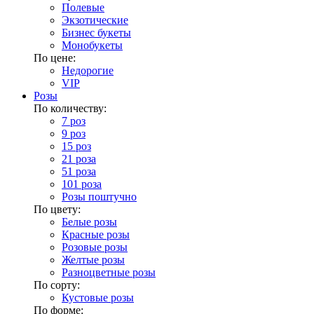
Полевые
Экзотические
Бизнес букеты
Монобукеты
По цене:
Недорогие
VIP
Розы
По количеству:
7 роз
9 роз
15 роз
21 роза
51 роза
101 роза
Розы поштучно
По цвету:
Белые розы
Красные розы
Розовые розы
Желтые розы
Разноцветные розы
По сорту:
Кустовые розы
По форме: