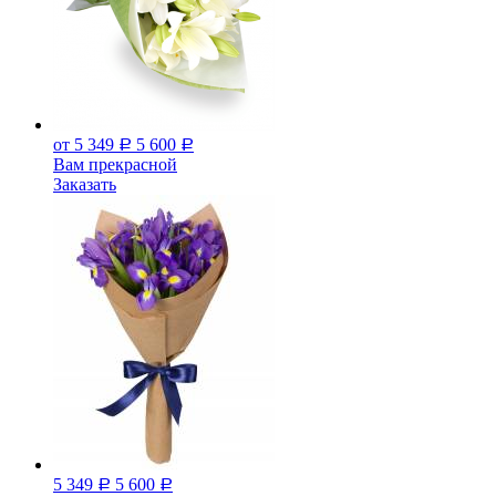
от 5 349
5 600
Р
Р
Вам прекрасной
Заказать
5 349
5 600
Р
Р