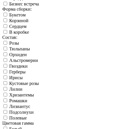
Бизнес встреча
Форма сборки:
Букетом
Корзиной
Сердцем
В коробке
Состав:
Розы
Тюльпаны
Орхидеи
Альстромерии
Гвоздики
Герберы
Ирисы
Кустовые розы
Лилии
Хризантемы
Ромашки
Лизиантус
Подсолнухи
Полевые
Цветовая гамма
Белый