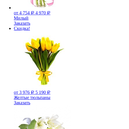
от 4 754
4 970
Р
Р
Милый
Заказать
Скидка!
от 3 976
5 190
Р
Р
Желтые тюльпаны
Заказать